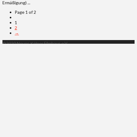
Ermäßigung) ...
Page 1 of 2
1
2
→
©2020 Neues Kölner Filmhaus e.V.
Impressum
Datenschutz & AGBs
Home
Kontakt
HOME
WORKSHOPS