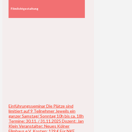
Filmlichtgestaltung
Einführungsseminar Die Plätze sind
limitiert auf 9 Teilnehmer Jeweils ein
ganzer Samstag/ Sonntag 10h bis ca. 18h
Termine: 30.11. / 31.11.2025 Dozent: Jan
Klein Veranstalter: Neues Kölner
Filmhaus e.V. Kosten: 129 € Für NKF